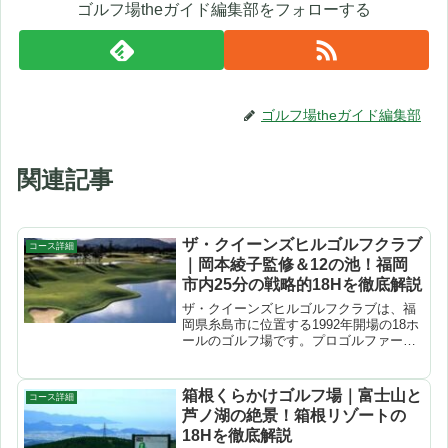
ゴルフ場theガイド編集部をフォローする
ゴルフ場theガイド編集部
関連記事
ザ・クイーンズヒルゴルフクラブ
コース詳細
｜岡本綾子監修＆12の池！福岡
市内25分の戦略的18Hを徹底解説
ザ・クイーンズヒルゴルフクラブは、福
岡県糸島市に位置する1992年開場の18ホ
ールのゴルフ場です。プロゴルファー岡
本綾子氏がコース設計アドバイザーとし
て参加し、服部彰氏が設計。高低差わず
か8mのフラットな地形に大小12の池を配
箱根くらかけゴルフ場｜富士山と
コース詳細
置した、気品と...
芦ノ湖の絶景！箱根リゾートの
18Hを徹底解説