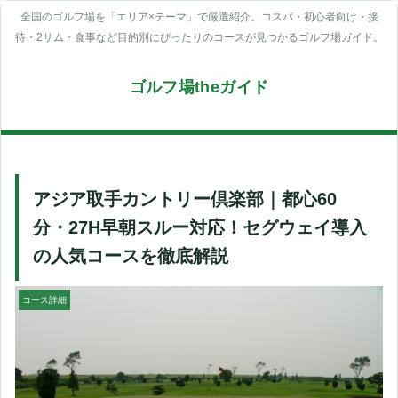
全国のゴルフ場を「エリア×テーマ」で厳選紹介。コスパ・初心者向け・接
待・2サム・食事など目的別にぴったりのコースが見つかるゴルフ場ガイド。
ゴルフ場theガイド
アジア取手カントリー倶楽部｜都心60
分・27H早朝スルー対応！セグウェイ導入
の人気コースを徹底解説
コース詳細