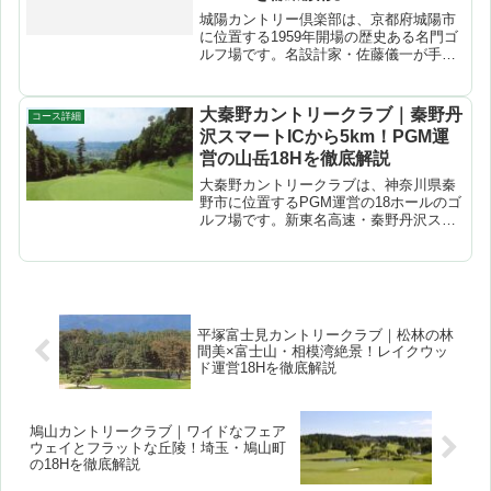
城陽カントリー倶楽部は、京都府城陽市
に位置する1959年開場の歴史ある名門ゴ
ルフ場です。名設計家・佐藤儀一が手が
けた東コース・西コースの全36ホール
（パー143）は、コースレート75.0と京都
府トップクラスの難易度を誇ります。
大秦野カントリークラブ｜秦野丹
コース詳細
170個のバン...
沢スマートICから5km！PGM運
営の山岳18Hを徹底解説
大秦野カントリークラブは、神奈川県秦
野市に位置するPGM運営の18ホールのゴ
ルフ場です。新東名高速・秦野丹沢スマ
ートICから5km以内、東名・秦野中井IC
から10km以内と好アクセス。自然の地形
を巧みに活かした山岳コースは、ホール
ごとに異な...
平塚富士見カントリークラブ｜松林の林
間美×富士山・相模湾絶景！レイクウッ
ド運営18Hを徹底解説
鳩山カントリークラブ｜ワイドなフェア
ウェイとフラットな丘陵！埼玉・鳩山町
の18Hを徹底解説