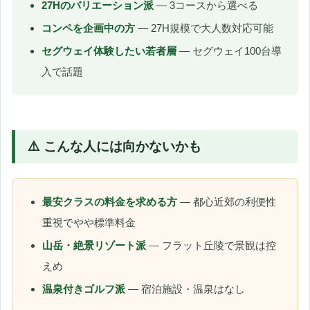
27Hのバリエーション派
— 3コースから選べる
コンペを企画中の方
— 27H規模で大人数対応可能
セグウェイ体験したい若者層
— セグウェイ100台導
入で話題
⚠️ こんな人には向かないかも
最安クラスの料金を求める方
— 都心近郊の利便性
重視でやや標準料金
山岳・絶景リゾート派
— フラット丘陵で景観は控
えめ
温泉付きゴルフ派
— 宿泊施設・温泉はなし