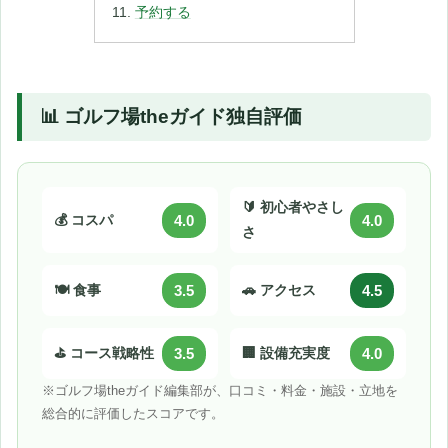
予約する
📊 ゴルフ場theガイド独自評価
🔰 初心者やさし
💰 コスパ
4.0
4.0
さ
🍽️ 食事
3.5
🚗 アクセス
4.5
⛳ コース戦略性
3.5
🏢 設備充実度
4.0
※ゴルフ場theガイド編集部が、口コミ・料金・施設・立地を
総合的に評価したスコアです。