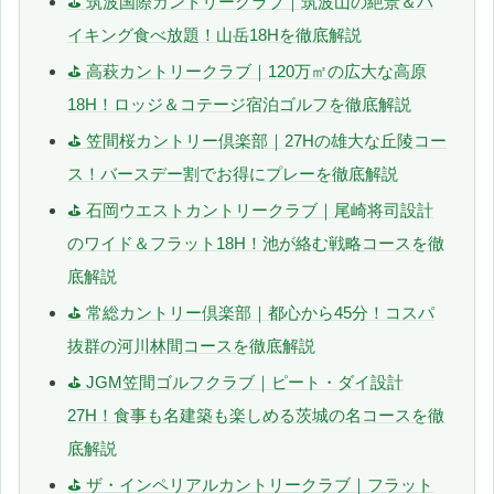
⛳ 筑波国際カントリークラブ｜筑波山の絶景＆バ
イキング食べ放題！山岳18Hを徹底解説
⛳ 高萩カントリークラブ｜120万㎡の広大な高原
18H！ロッジ＆コテージ宿泊ゴルフを徹底解説
⛳ 笠間桜カントリー倶楽部｜27Hの雄大な丘陵コー
ス！バースデー割でお得にプレーを徹底解説
⛳ 石岡ウエストカントリークラブ｜尾崎将司設計
のワイド＆フラット18H！池が絡む戦略コースを徹
底解説
⛳ 常総カントリー倶楽部｜都心から45分！コスパ
抜群の河川林間コースを徹底解説
⛳ JGM笠間ゴルフクラブ｜ピート・ダイ設計
27H！食事も名建築も楽しめる茨城の名コースを徹
底解説
⛳ ザ・インペリアルカントリークラブ｜フラット