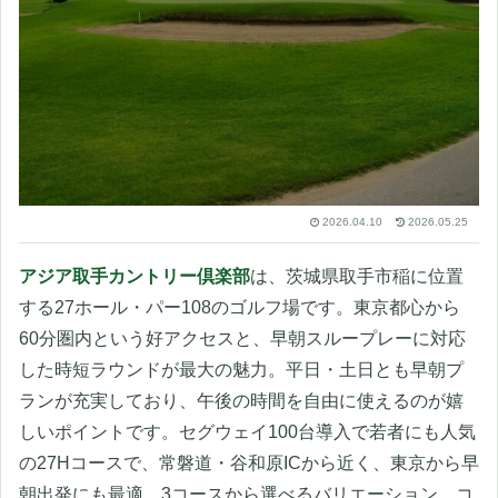
2026.04.10
2026.05.25
アジア取手カントリー倶楽部
は、茨城県取手市稲に位置
する27ホール・パー108のゴルフ場です。東京都心から
60分圏内という好アクセスと、早朝スループレーに対応
した時短ラウンドが最大の魅力。平日・土日とも早朝プ
ランが充実しており、午後の時間を自由に使えるのが嬉
しいポイントです。セグウェイ100台導入で若者にも人気
の27Hコースで、常磐道・谷和原ICから近く、東京から早
朝出発にも最適。3コースから選べるバリエーション、コ