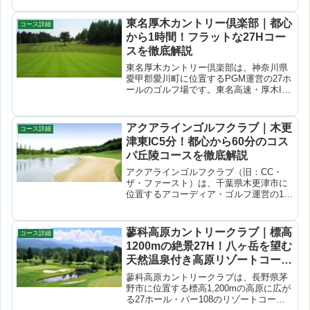
東名厚木カントリー倶楽部｜都心
コース詳細
から1時間！フラットな27Hコー
スを徹底解説
東名厚木カントリー倶楽部は、神奈川県
愛甲郡愛川町に位置するPGM運営の27ホ
ールのゴルフ場です。東名高速・厚木IC
から約20km、都心から約1時間というア
クセスの良さが魅力。OUT・IN・WEST
の3コース（各9H）を組み合わせて18ホ
アクアラインゴルフクラブ｜木更
コース詳細
ール...
津東IC5分！都心から60分のコス
パ丘陵コースを徹底解説
アクアラインゴルフクラブ（旧：CC・
ザ・ファースト）は、千葉県木更津市に
位置するアコーディア・ゴルフ運営の18
ホールのゴルフ場です。東京湾アクアラ
インの木更津東ICからわずか5分、都心・
横浜方面から約60分という抜群のアクセ
蓼科高原カントリークラブ｜標高
コース詳細
スが最大の魅力。...
1200mの絶景27H！八ヶ岳を望む
天然温泉付き高原リゾートコース
を徹底解説
蓼科高原カントリークラブは、長野県茅
野市に位置する標高1,200mの高原に広が
る27ホール・パー108のリゾートコース