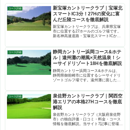
新宝塚カントリークラブ｜宝塚北
コース詳細
スマートIC3分！27Hの変化に富
んだ丘陵コースを徹底解説
新宝塚カントリークラブは、兵庫県宝塚
市に位置する27ホールのゴルフ場です。
新名神高速道路・宝塚北スマートICから
わずか3分という抜群のアクセスが最大の
魅力。アウトコースは松・杉林でセパレ
ートされたフラットなレイアウト、イン
静岡カントリー浜岡コース&ホテ
コース詳細
コースはフェアウェ...
ル｜遠州灘の潮風×天然温泉！シ
ーサイドリゾート18Hを徹底解説
静岡カントリー浜岡コース&ホテルは、
静岡県御前崎市に位置するシーサイドリ
ゾートゴルフ場です。遠州灘に面したリ
ンクス風のコースは潮風を感じながらの
プレーが楽しめ、ホテル併設の天然温泉
と合わせて非日常感あふれる1日を過ごせ
泉佐野カントリークラブ｜関西空
コース詳細
ます。オーシャンビュー...
港エリアの本格27Hコースを徹底
解説
泉佐野カントリークラブ（大阪府泉佐野
市）の独自評価・口コミ・料金・コース
情報を徹底解説。当サイト7記事に登場す
る人気コース。