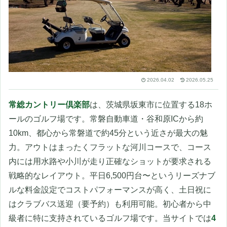
2026.04.02
2026.05.25
常総カントリー倶楽部
は、茨城県坂東市に位置する18ホ
ールのゴルフ場です。常磐自動車道・谷和原ICから約
10km、都心から常磐道で約45分という近さが最大の魅
力。アウトはまったくフラットな河川コースで、コース
内には用水路や小川が走り正確なショットが要求される
戦略的なレイアウト。平日6,500円台〜というリーズナブ
ルな料金設定でコストパフォーマンスが高く、土日祝に
はクラブバス送迎（要予約）も利用可能。初心者から中
級者に特に支持されているゴルフ場です。当サイトでは
4