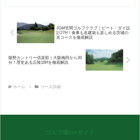
です。すずらん・りんどう・しゃくなげ
の3コースで構成され、八ヶ岳や南アルプ
スを望む雄大なパノラマが最大の魅力。
すずらん・り...
JGM笠間ゴルフクラブ｜ピート・ダイ設
計27H！食事も名建築も楽しめる茨城の
名コースを徹底解説
能勢カントリー倶楽部｜大阪梅田から30
分！歴史ある丘陵18Hを徹底解説
ホーム
コース詳細
ゴルフ場theガイド