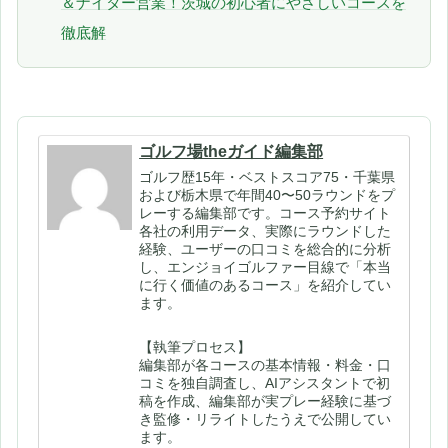
＆ナイター営業！茨城の初心者にやさしいコースを
徹底解
ゴルフ場theガイド編集部
ゴルフ歴15年・ベストスコア75・千葉県
および栃木県で年間40〜50ラウンドをプ
レーする編集部です。コース予約サイト
各社の利用データ、実際にラウンドした
経験、ユーザーの口コミを総合的に分析
し、エンジョイゴルファー目線で「本当
に行く価値のあるコース」を紹介してい
ます。
【執筆プロセス】
編集部が各コースの基本情報・料金・口
コミを独自調査し、AIアシスタントで初
稿を作成、編集部が実プレー経験に基づ
き監修・リライトしたうえで公開してい
ます。