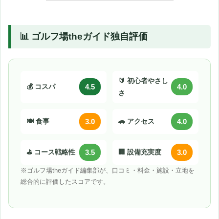
📊 ゴルフ場theガイド独自評価
🔰 初心者やさし
💰 コスパ
4.5
4.0
さ
🍽️ 食事
3.0
🚗 アクセス
4.0
⛳ コース戦略性
3.5
🏢 設備充実度
3.0
※ゴルフ場theガイド編集部が、口コミ・料金・施設・立地を
総合的に評価したスコアです。