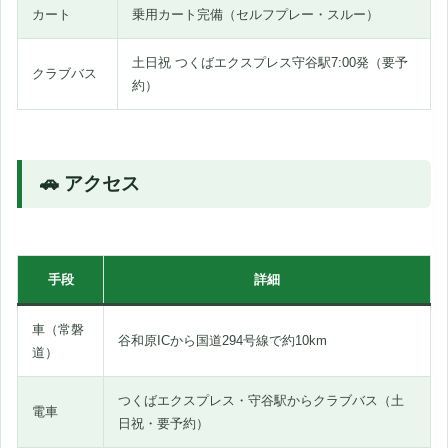
カート
乗用カート完備（セルフプレー・スルー）
土日祝 つくばエクスプレス守谷駅7:00発（要予
クラブバス
約）
🚗 アクセス
手段
詳細
車（常磐
谷和原ICから国道294号線で約10km
道）
つくばエクスプレス・守谷駅からクラブバス（土
電車
日祝・要予約）