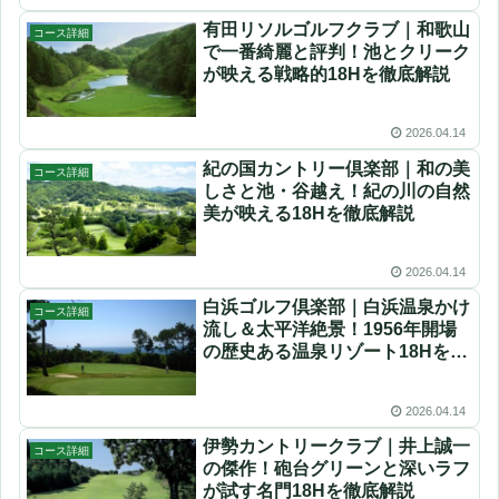
有田リソルゴルフクラブ｜和歌山
コース詳細
で一番綺麗と評判！池とクリーク
が映える戦略的18Hを徹底解説
2026.04.14
紀の国カントリー倶楽部｜和の美
コース詳細
しさと池・谷越え！紀の川の自然
美が映える18Hを徹底解説
2026.04.14
白浜ゴルフ倶楽部｜白浜温泉かけ
コース詳細
流し＆太平洋絶景！1956年開場
の歴史ある温泉リゾート18Hを徹
底解説
2026.04.14
伊勢カントリークラブ｜井上誠一
コース詳細
の傑作！砲台グリーンと深いラフ
が試す名門18Hを徹底解説