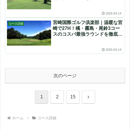
2026.04.14
宮崎国際ゴルフ倶楽部｜温暖な宮
コース詳細
崎で27H！橘・霧島・尾鈴3コー
スのコスパ最強ラウンドを徹底解
説
2026.04.14
次のページ
次
1
2
15
へ
ホーム
コース詳細