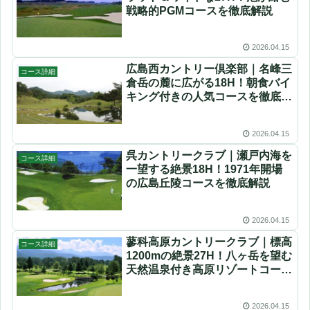
戦略的PGMコースを徹底解説
2026.04.15
広島西カントリー倶楽部｜名峰三
コース詳細
倉岳の麓に広がる18H！朝食バイ
キング付きの人気コースを徹底解
説
2026.04.15
呉カントリークラブ｜瀬戸内海を
コース詳細
一望する絶景18H！1971年開場
の広島丘陵コースを徹底解説
2026.04.15
蓼科高原カントリークラブ｜標高
コース詳細
1200mの絶景27H！八ヶ岳を望む
天然温泉付き高原リゾートコース
を徹底解説
2026.04.15