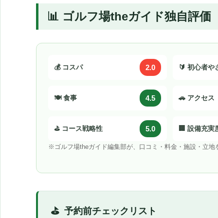
📊 ゴルフ場theガイド独自評価
💰 コスパ
2.0
🔰 初心者
🍽️ 食事
4.5
🚗 アクセス
⛳ コース戦略性
5.0
🏢 設備充実
※ゴルフ場theガイド編集部が、口コミ・料金・施設・立
予約前チェックリスト