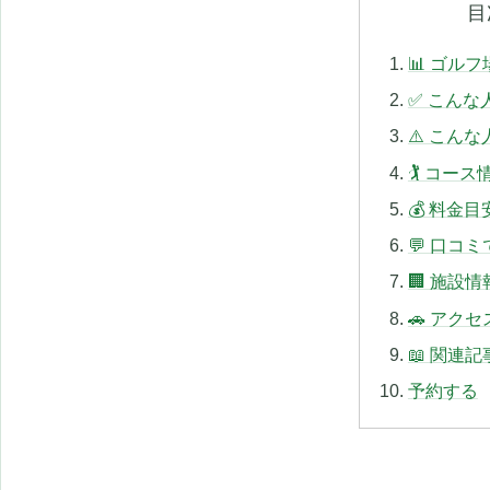
目
📊 ゴル
✅ こんな
⚠️ こん
🏌️ コース
💰 料金目
💬 口コ
🏢 施設情
🚗 アクセ
📖 関連記
予約する