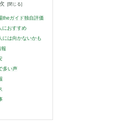
次
フ場theガイド独自評価
人におすすめ
な人には向かないかも
情報
安
ミで多い声
報
ス
事