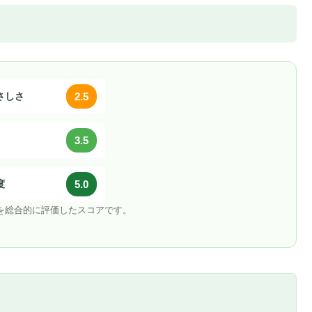
やさしさ
2.5
3.5
度
5.0
地を総合的に評価したスコアです。