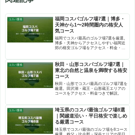
福岡コスパゴルフ場7選｜博多・
コスパ重視
天神から1〜2時間圏内の格安人
気コース
福岡でコスパ最高のゴルフ場7選を厳選。
博多・天神からアクセスしやすい福岡近
郊の格安ゴルフ場をアクセス・料金・特
徴・口コミつきで徹底解説。楽天
GORA・じゃらんゴルフで予約できま
す。
秋田・山形コスパゴルフ場7選｜
コスパ重視
東北の自然と温泉を満喫する格安
コース
秋田・山形でコスパ最高のゴルフ場7選を
厳選。田沢湖・蔵王・山形蔵王エリアの
コースをアクセス・料金つきで解説。
埼玉県のコスパ最強ゴルフ場8選
コスパ重視
｜関越道沿い・平日格安で楽しめ
る厳選コース
埼玉県でコスパ最強のゴルフ場を8コース
厳選。秩父・比企郡・深谷エリアの平日