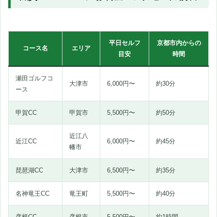
平日セルフ
京都市内からの
コース名
エリア
目安
時間
瀬田ゴルフコ
大津市
6,000円〜
約30分
ース
甲賀CC
甲賀市
5,500円〜
約50分
近江八
近江CC
6,000円〜
約45分
幡市
琵琶湖CC
大津市
6,500円〜
約35分
名神竜王CC
竜王町
5,500円〜
約40分
彦根CC
彦根市
5,500円〜
約1時間