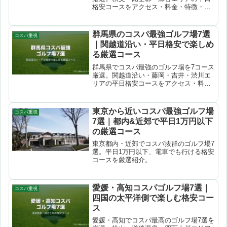
格安コースをアクセス・料金・特徴・口
コミつきで解説。楽天GORA・じゃらん
ゴルフで予約できます。
群馬県のコスパ最強ゴルフ場7選
コスパ重視
｜関越道沿い・平日格安で楽しめ
る厳選コース
群馬県でコスパ最強のゴルフ場を7コース
厳選。関越道沿い・藤岡・吉井・渋川エ
リアの平日格安コースをアクセス・料
金・特徴・口コミつきで徹底解説。楽天
GORA・じゃらんゴルフで予約できま
す。
東京から近いコスパ最強ゴルフ場
コスパ重視
7選｜都内&近郊で平日1万円以下
の厳選コース
東京都内・近郊でコスパ抜群のゴルフ場7
選。平日1万円以下、電車でも行ける格安
コースを厳選紹介。
愛媛・高知コスパゴルフ場7選｜
コスパ重視
四国の太平洋側で楽しむ格安コー
ス
愛媛・高知でコスパ最高のゴルフ場7選を