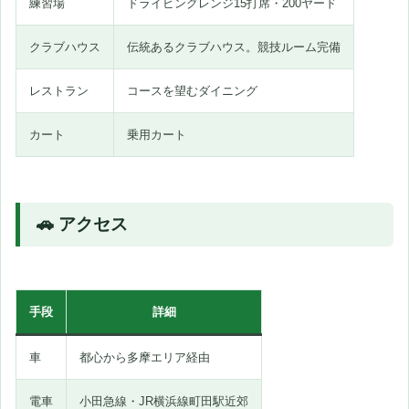
練習場
ドライビングレンジ15打席・200ヤード
クラブハウス
伝統あるクラブハウス。競技ルーム完備
レストラン
コースを望むダイニング
カート
乗用カート
🚗 アクセス
手段
詳細
車
都心から多摩エリア経由
電車
小田急線・JR横浜線町田駅近郊