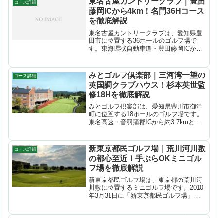
東名古屋カントリークラブ｜豊田
コース詳細
トコースからは関東平...
藤岡ICから4km！名門36Hコース
を徹底解説
東名古屋カントリークラブは、愛知県豊
田市に位置する36ホールのゴルフ場で
す。東海環状自動車道・豊田藤岡ICから
わずか4.1kmという抜群のアクセスが魅
力。東コース・西コースの2コース構成
で、西コースは全組キャディ付きの歩き
みとゴルフ倶楽部｜三河湾一望の
コース詳細
ラウンド、東コース...
英国調クラブハウス！杉本英世監
修18Hを徹底解説
みとゴルフ倶楽部は、愛知県豊川市御津
町に位置する18ホールのゴルフ場です。
東名高速・音羽蒲郡ICから約3.7kmとい
う好アクセスに加え、三河湾を一望する
丘陵地に杉本英世氏監修のコースが広が
ります。英国伝統様式を再現した格式あ
新東京都民ゴルフ場｜荒川河川敷
コース詳細
るクラブハウスも...
の都心至近！手ぶらOKミニゴル
フ場を徹底解説
新東京都民ゴルフ場は、東京都の荒川河
川敷に位置するミニゴルフ場です。2010
年3月31日に「新東京都民ゴルフ場」と
してリニューアルオープンした、河川敷
ゴルフ場発祥の地と言われる歴史ある1コ