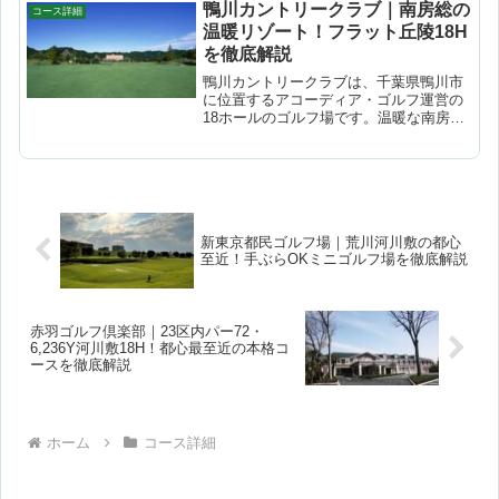
ース。都心に最も近いミニゴルフ場とし
鴨川カントリークラブ｜南房総の
コース詳細
て人気で、クラブ...
温暖リゾート！フラット丘陵18H
を徹底解説
鴨川カントリークラブは、千葉県鴨川市
に位置するアコーディア・ゴルフ運営の
18ホールのゴルフ場です。温暖な南房総
の気候に恵まれ、冬でも快適にプレーで
きるリゾートコース。最大の特徴は高低
差わずか9メートルというフラットなレイ
アウトで、ブラインド...
新東京都民ゴルフ場｜荒川河川敷の都心
至近！手ぶらOKミニゴルフ場を徹底解説
赤羽ゴルフ倶楽部｜23区内パー72・
6,236Y河川敷18H！都心最至近の本格コ
ースを徹底解説
ホーム
コース詳細