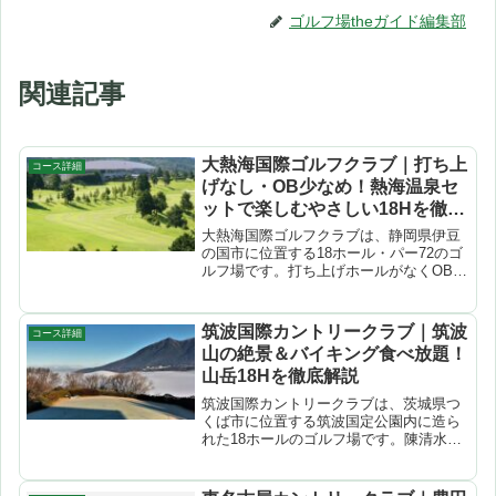
ゴルフ場theガイド編集部
関連記事
大熱海国際ゴルフクラブ｜打ち上
コース詳細
げなし・OB少なめ！熱海温泉セ
ットで楽しむやさしい18Hを徹底
解説
大熱海国際ゴルフクラブは、静岡県伊豆
の国市に位置する18ホール・パー72のゴ
ルフ場です。打ち上げホールがなくOBも
少ない初心者にやさしい設計で、ラウン
ド後は熱海温泉・海鮮グルメとセットで
楽しめる「ゴルフ+温泉旅行」の定番コ
筑波国際カントリークラブ｜筑波
コース詳細
ース。伊豆スカイラ...
山の絶景＆バイキング食べ放題！
山岳18Hを徹底解説
筑波国際カントリークラブは、茨城県つ
くば市に位置する筑波国定公園内に造ら
れた18ホールのゴルフ場です。陳清水が
設計した本格的な山岳コースで、138万
㎡の広大な敷地に自然の地形を活かした
ダイナミックなレイアウトが特徴。アウ