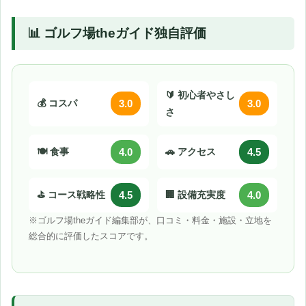
📊 ゴルフ場theガイド独自評価
🔰 初心者やさし
💰 コスパ
3.0
3.0
さ
🍽️ 食事
4.0
🚗 アクセス
4.5
⛳ コース戦略性
4.5
🏢 設備充実度
4.0
※ゴルフ場theガイド編集部が、口コミ・料金・施設・立地を
総合的に評価したスコアです。