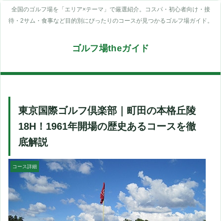
全国のゴルフ場を「エリア×テーマ」で厳選紹介。コスパ・初心者向け・接
待・2サム・食事など目的別にぴったりのコースが見つかるゴルフ場ガイド。
ゴルフ場theガイド
東京国際ゴルフ倶楽部｜町田の本格丘陵
18H！1961年開場の歴史あるコースを徹
底解説
コース詳細