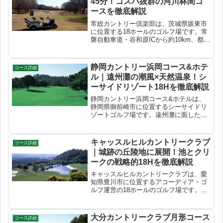
45分！コスパ抜群の河川林間コ
ースを徹底解説
常総カントリー倶楽部は、茨城県坂東市
に位置する18ホールのゴルフ場です。常
磐自動車道・谷和原ICから約10km、都心
から常磐道で約45分という近さが最大の
魅力。アウトはまったくフラットな河川
コースで、コース内には用水路や小川が
静岡カントリー浜岡コース&ホテ
コース詳細
走り正確なショ...
ル｜遠州灘の潮風×天然温泉！シ
ーサイドリゾート18Hを徹底解説
静岡カントリー浜岡コース&ホテルは、
静岡県御前崎市に位置するシーサイドリ
ゾートゴルフ場です。遠州灘に面したリ
ンクス風のコースは潮風を感じながらの
プレーが楽しめ、ホテル併設の天然温泉
と合わせて非日常感あふれる1日を過ごせ
キャッスルヒルカントリークラブ
コース詳細
ます。オーシャンビュー...
｜城跡の丘陵地に展開！池とクリ
ークの戦略的18Hを徹底解説
キャッスルヒルカントリークラブは、愛
知県豊川市に位置するアコーディア・ゴ
ルフ運営の18ホールのゴルフ場です。城
跡のあるゆるやかな丘陵地にレイアウト
されたコースで、小笹昭三氏の設計。池
やクリークなどのウォーターハザードが
大分カントリークラブ月形コース
コース詳細
随所に配置され、全長6...