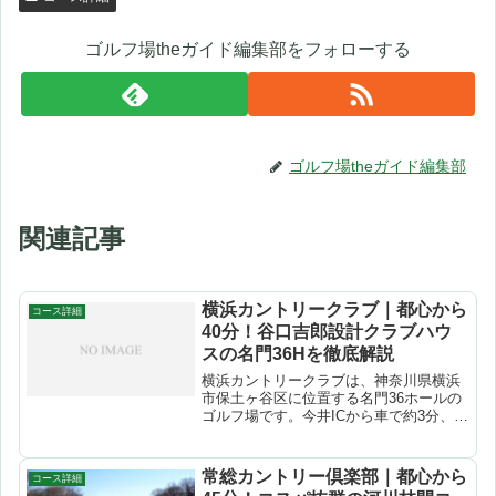
ゴルフ場theガイド編集部をフォローする
ゴルフ場theガイド編集部
関連記事
横浜カントリークラブ｜都心から
コース詳細
40分！谷口吉郎設計クラブハウ
スの名門36Hを徹底解説
横浜カントリークラブは、神奈川県横浜
市保土ヶ谷区に位置する名門36ホールの
ゴルフ場です。今井ICから車で約3分、東
戸塚駅より無料送迎バスで8分、都心から
約40分という抜群のアクセス。広大な緑
に囲まれた東西36ホールは都会のオアシ
常総カントリー倶楽部｜都心から
コース詳細
スとしてゴル...