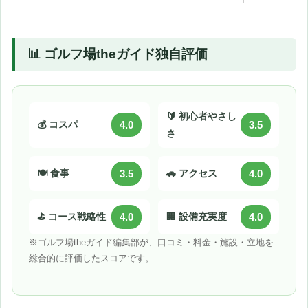
📊 ゴルフ場theガイド独自評価
🔰 初心者やさし
💰 コスパ
4.0
3.5
さ
🍽️ 食事
3.5
🚗 アクセス
4.0
⛳ コース戦略性
4.0
🏢 設備充実度
4.0
※ゴルフ場theガイド編集部が、口コミ・料金・施設・立地を
総合的に評価したスコアです。