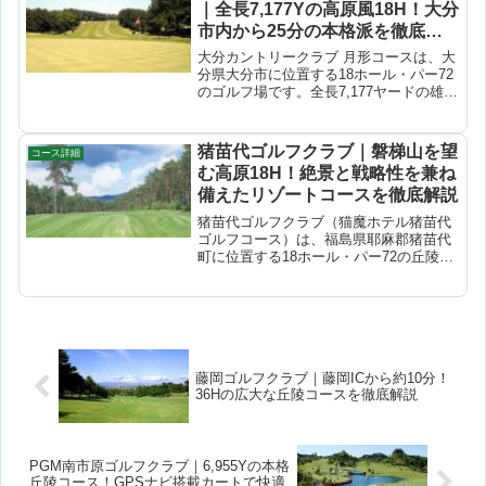
｜全長7,177Yの高原風18H！大分
市内から25分の本格派を徹底解
説
大分カントリークラブ 月形コースは、大
分県大分市に位置する18ホール・パー72
のゴルフ場です。全長7,177ヤードの雄大
なチャンピオンレイアウトを持ちなが
ら、起伏がなだらかな高原風の地形で初
心者からシニアまで回りやすい設計。大
猪苗代ゴルフクラブ｜磐梯山を望
コース詳細
分市中心部から...
む高原18H！絶景と戦略性を兼ね
備えたリゾートコースを徹底解説
猪苗代ゴルフクラブ（猫魔ホテル猪苗代
ゴルフコース）は、福島県耶麻郡猪苗代
町に位置する18ホール・パー72の丘陵林
間コースです。磐梯山と猪苗代湖を望む
風光明媚なロケーションで、布森山の裾
野に広がる壮大な自然を活かしたコース
設計が魅力。アウトは...
藤岡ゴルフクラブ｜藤岡ICから約10分！
36Hの広大な丘陵コースを徹底解説
PGM南市原ゴルフクラブ｜6,955Yの本格
丘陵コース！GPSナビ搭載カートで快適