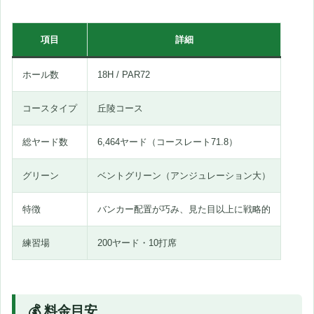
項目
詳細
ホール数
18H / PAR72
コースタイプ
丘陵コース
総ヤード数
6,464ヤード（コースレート71.8）
グリーン
ベントグリーン（アンジュレーション大）
特徴
バンカー配置が巧み、見た目以上に戦略的
練習場
200ヤード・10打席
💰 料金目安