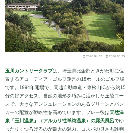
2026.04.02
2026.05.25
玉川カントリークラブ
は、埼玉県比企郡ときがわ町に位
置するアコーディア・ゴルフ運営の18ホールのゴルフ場
です。1994年開場で、関越自動車道・東松山ICから約15
分の好アクセス。自然の地形を巧みに活かした丘陵コー
スで、大きなアンジュレーションのあるグリーンとバン
カーの配置が戦略性を高めています。プレー後は
天然温
泉「玉川温泉」（アルカリ性単純温泉）の露天風呂
でゆ
ったりくつろげるのが最大の魅力。コスパの良さも評判