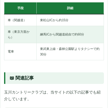
手段
詳細
車（関越道）
東松山ICから約15分
車（東京方面か
練馬ICから関越道経由で約60分
ら）
東武東上線・森林公園駅よりタクシーで約
電車
30分
📖 関連記事
玉川カントリークラブは、当サイトの以下の記事でも紹
介しています。