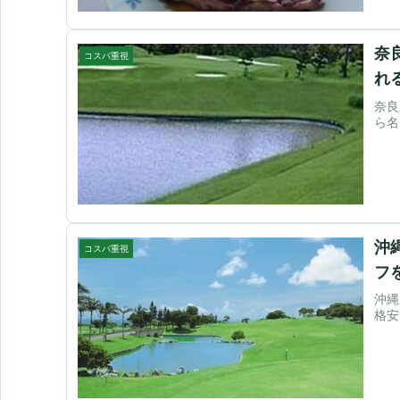
奈
コスパ重視
れ
奈良
ら名
沖
コスパ重視
フ
沖縄
格安