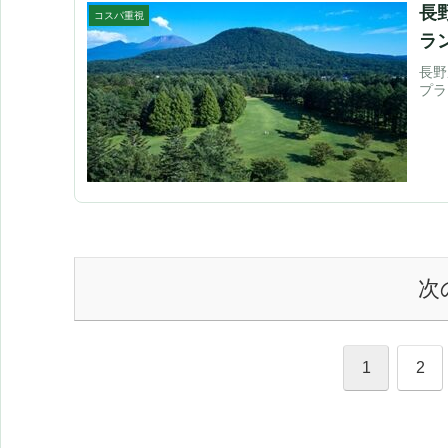
長
コスパ重視
ラ
長野
プラ
次
1
2