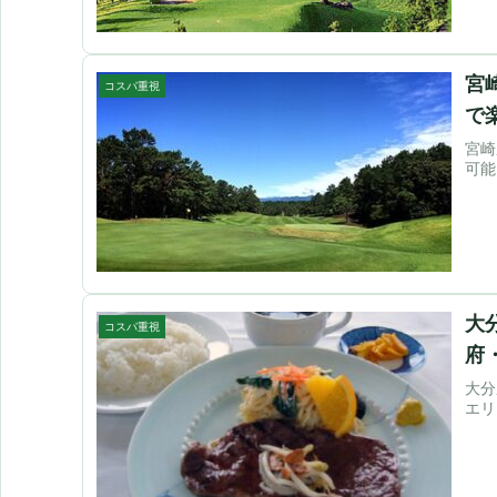
宮
コスパ重視
で
宮崎
可能
大
コスパ重視
府
大分
エリ