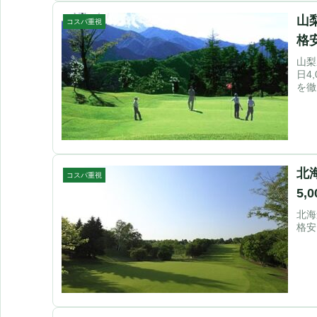
山
コスパ重視
格
山梨
日4
を徹
北
コスパ重視
5
北海
格安