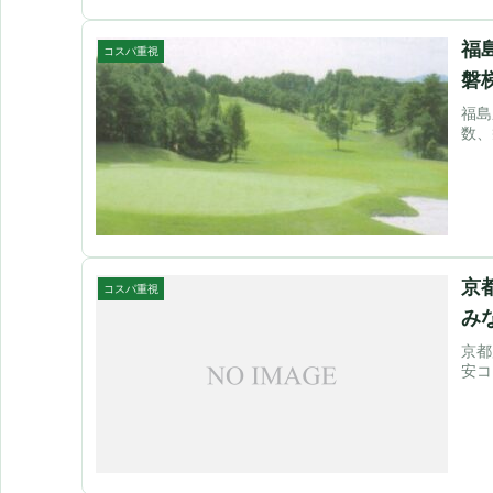
福
コスパ重視
磐
福島
数、
京
コスパ重視
み
京都
安コ