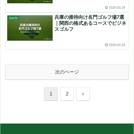
2026.03.29
兵庫の接待向け名門ゴルフ場7選
目的別
｜関西の格式あるコースでビジネ
スゴルフ
2026.03.29
次のページ
次
1
2
へ