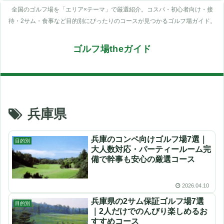
全国のゴルフ場を「エリア×テーマ」で厳選紹介。コスパ・初心者向け・接
待・2サム・食事など目的別にぴったりのコースが見つかるゴルフ場ガイド。
ゴルフ場theガイド
兵庫県
兵庫のコンペ向けゴルフ場7選｜
目的別
大人数対応・パーティールーム完
備で幹事も安心の厳選コース
2026.04.10
兵庫県の2サム保証ゴルフ場7選
目的別
｜2人だけでのんびり楽しめるお
すすめコース