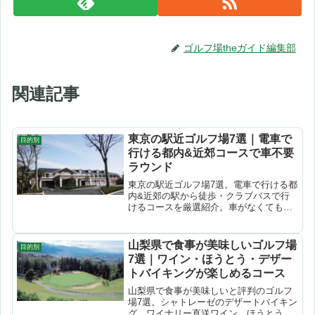
ゴルフ場theガイド編集部
関連記事
東京の駅近ゴルフ場7選｜電車で
目的別
行ける都内&近郊コースで車不要
ラウンド
東京の駅近ゴルフ場7選。電車で行ける都
内&近郊の駅から徒歩・クラブバスで行
けるコースを厳選紹介。車がなくても気
軽にラウンドできる。
山梨県で食事が美味しいゴルフ場
目的別
7選｜ワイン・ほうとう・デザー
トバイキングが楽しめるコース
山梨県で食事が美味しいと評判のゴルフ
場7選。シャトレーゼのデザートバイキン
グ、ワイナリー直送ワイン、ほうとうな