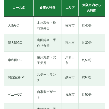
大阪市内から
コース名
食事の特徴
エリア
の時間
本格和食・松
大阪GC
枚方市
約40分
花堂弁当
山田錦米・手
新大阪GC
茨木市
約30分
作り食堂
泉州海鮮・穴
岸和田
岸和田CC
約50分
子天丼
市
ステーキラン
関西空港GC
泉南市
約60分
チ
自家製デザー
ベニーCC
貝塚市
約50分
ト