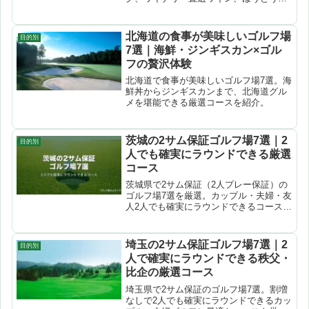
ど山梨ならではのグルメが楽しめるコー
スを厳選。
北海道の食事が美味しいゴルフ場
目的別
7選｜海鮮・ジンギスカン×ゴル
フの贅沢体験
北海道で食事が美味しいゴルフ場7選。海
鮮丼からジンギスカンまで、北海道グル
メを堪能できる厳選コースを紹介。
茨城の2サム保証ゴルフ場7選｜2
目的別
人でも確実にラウンドできる厳選
コース
茨城県で2サム保証（2人プレー保証）の
ゴルフ場7選を厳選。カップル・夫婦・友
人2人でも確実にラウンドできるコースを
解説。
埼玉の2サム保証ゴルフ場7選｜2
目的別
人で確実にラウンドできる秩父・
比企の厳選コース
埼玉県で2サム保証のゴルフ場7選。割増
なしで2人でも確実にラウンドできるカッ