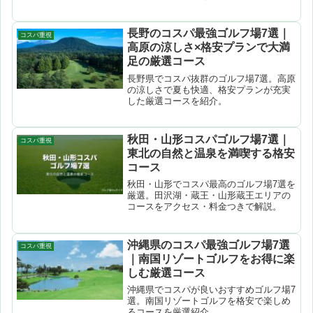
徴・口コミつきで徹底解説。楽天
GORA・じゃらんゴルフで予約できま
す。
長野のコスパ最強ゴルフ場7選｜
コスパ重視
高原の涼しさ×格安プランで大満
足の厳選コース
長野県でコスパ抜群のゴルフ場7選。高原
の涼しさで夏も快適、格安プランが充実
した厳選コースを紹介。
秋田・山形コスパゴルフ場7選｜
コスパ重視
東北の自然と温泉を満喫する格安
コース
秋田・山形でコスパ最高のゴルフ場7選を
厳選。田沢湖・蔵王・山形蔵王エリアの
コースをアクセス・料金つきで解説。
沖縄県のコスパ最強ゴルフ場7選
コスパ重視
｜南国リゾートゴルフをお得に楽
しむ厳選コース
沖縄県でコスパが良いおすすめゴルフ場7
選。南国リゾートゴルフを格安で楽しめ
るコースを厳選紹介。