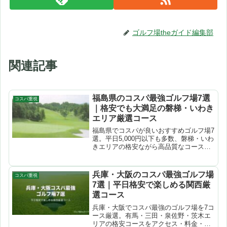
ゴルフ場theガイド編集部
関連記事
福島県のコスパ最強ゴルフ場7選
コスパ重視
｜格安でも大満足の磐梯・いわき
エリア厳選コース
福島県でコスパが良いおすすめゴルフ場7
選。平日5,000円以下も多数、磐梯・いわ
きエリアの格安ながら高品質なコースを
厳選紹介。
兵庫・大阪のコスパ最強ゴルフ場
コスパ重視
7選｜平日格安で楽しめる関西厳
選コース
兵庫・大阪でコスパ最強のゴルフ場を7コ
ース厳選。有馬・三田・泉佐野・茨木エ
リアの格安コースをアクセス・料金・特