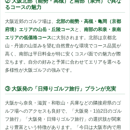
② 大阪北部（能勢・高槻）と南部（泉州）で異な
るコースの魅力
大阪近郊のゴルフ場は、
北部の能勢・高槻・亀岡（京都
府境）エリアの山岳・丘陵コース
と、
南部の和泉・泉南
エリアの低価格コース
に大別されます。北部は京都北
山・丹波の山並みを望む自然豊かな環境でコース品質が
高く、南部は平日料金が特に安くコスパ面での魅力が際
立ちます。自分の好みと予算に合わせてエリアを選べる
多様性が大阪ゴルフの強みです。
③ 大阪発の「日帰りゴルフ旅行」プランが充実
大阪から奈良・滋賀・和歌山・兵庫などの隣接府県のゴ
ルフ場へのアクセスも良好で、「大阪発・1泊2日のゴル
フ旅行」「大阪発・日帰りゴルフ旅行」の選択肢が関東
より豊富という特徴があります。「今日は大阪市内で用