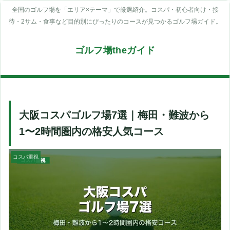
全国のゴルフ場を「エリア×テーマ」で厳選紹介。コスパ・初心者向け・接
待・2サム・食事など目的別にぴったりのコースが見つかるゴルフ場ガイド。
ゴルフ場theガイド
大阪コスパゴルフ場7選｜梅田・難波から
1〜2時間圏内の格安人気コース
コスパ重視