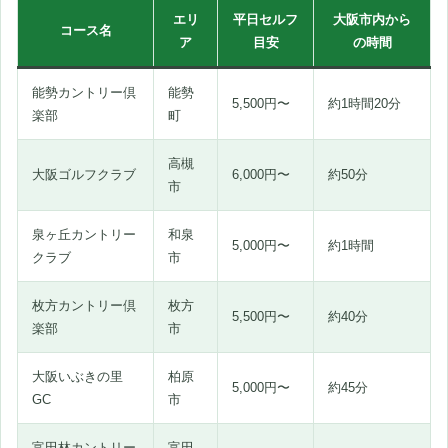
エリ
平日セルフ
大阪市内から
コース名
ア
目安
の時間
能勢カントリー倶
能勢
5,500円〜
約1時間20分
楽部
町
高槻
大阪ゴルフクラブ
6,000円〜
約50分
市
泉ヶ丘カントリー
和泉
5,000円〜
約1時間
クラブ
市
枚方カントリー倶
枚方
5,500円〜
約40分
楽部
市
大阪いぶきの里
柏原
5,000円〜
約45分
GC
市
富田林カントリー
富田