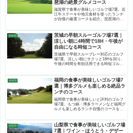
琶湖の絶景グルメコース
滋賀県で食事が美味しいゴルフ場7選。近
江牛ステーキや地元食材を使ったランチ
が自慢の厳選コースを紹介。琵琶湖の絶
景を眺めながらのラウンド後に贅沢グル
メを堪能。
茨城の早朝スルーゴルフ場7選｜
目的別
涼しい朝に4時間で18H・午後が
自由になる時短コース
茨城県で早朝スループレー対応のゴルフ
場7選。涼しい朝にサクッと18Hを回り、
午後の時間を有効活用できる時短ゴルフ
特集。
福岡の食事が美味しいゴルフ場7
目的別
選｜博多グルメも楽しめる絶品ラ
ンチのコース
福岡県で食事が美味しいと評判のゴルフ
場7選。もつ鍋・博多ラーメンなど福岡グ
ルメも楽しめるランチ自慢のコースを厳
選紹介。
山梨県で食事が美味しいゴルフ場
目的別
7選｜ワイン・ほうとう・デザー