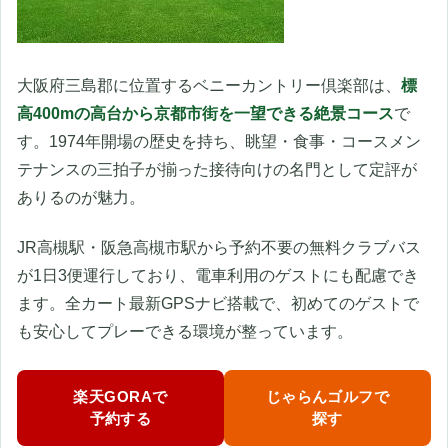
大阪府三島郡に位置するベニーカントリー倶楽部は、
標
高400mの高台から京都市街を一望できる絶景コース
で
す。1974年開場の歴史を持ち、眺望・食事・コースメン
テナンスの三拍子が揃った接待向けの名門として定評が
ありるのが魅力。
JR高槻駅・阪急高槻市駅から予約不要の無料クラブバス
が1日3便運行しており、電車利用のゲストにも配慮でき
ます。全カート最新GPSナビ搭載で、初めてのゲストで
も安心してプレーできる環境が整っています。
楽天GORAで
じゃらんゴルフで
予約する
探す