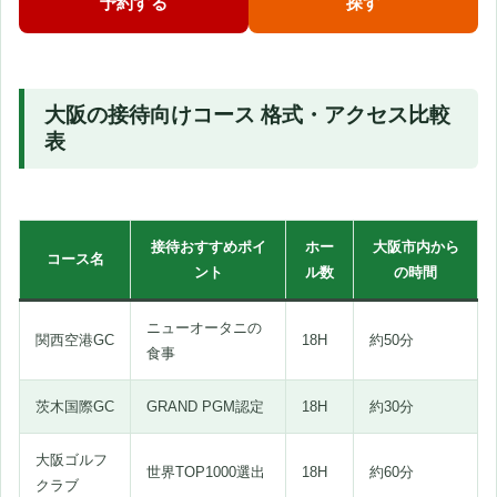
予約する
探す
大阪の接待向けコース 格式・アクセス比較
表
接待おすすめポイ
ホー
大阪市内から
コース名
ント
ル数
の時間
ニューオータニの
関西空港GC
18H
約50分
食事
茨木国際GC
GRAND PGM認定
18H
約30分
大阪ゴルフ
世界TOP1000選出
18H
約60分
クラブ