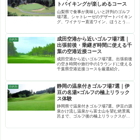
トバイキングが楽しめるコース
山梨県で食事が美味しいと評判のゴルフ
場7選。シャトレーゼのデザートバイキン
グ、ワイナリー直送ワイン、ほうとうな
ど山梨ならではのグルメが楽しめるコー
スを厳選。
成田空港から近いゴルフ場7選｜
目的別
出張前後・乗継ぎ時間に使える千
葉の空港近接コース
成田空港から近いゴルフ場7選。出張前後
の空き時間や旅行中の1ラウンドに使える
千葉県空港近接コースを厳選紹介。
静岡の温泉付きゴルフ場7選｜伊
目的別
豆の名湯×ゴルフの極上リラック
ス体験
静岡県で温泉付きゴルフ場7選。伊豆の源
泉かけ流し温泉から富士山を望む絶景風
呂まで、ゴルフ後の極上リラックスが楽
しめる厳選コースを紹介。