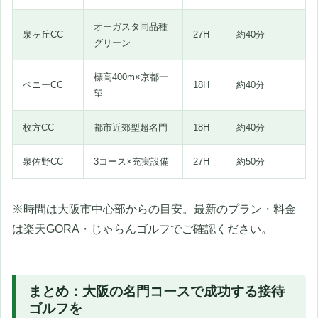
オーガスタ同品種
泉ヶ丘CC
27H
約40分
グリーン
標高400m×京都一
ベニーCC
18H
約40分
望
枚方CC
都市近郊型超名門
18H
約40分
泉佐野CC
3コース×充実設備
27H
約50分
※時間は大阪市中心部からの目安。最新のプラン・料金
は楽天GORA・じゃらんゴルフでご確認ください。
まとめ：大阪の名門コースで成功する接待
ゴルフを