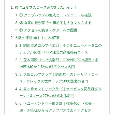
接待ゴルフのコース選び3つのポイント
① クラブハウスの格式とドレスコードを確認
② 食事の質が接待の満足度を大きく左右する
③ アクセスの良さ＝ゲストへの配慮
大阪の接待向けゴルフ場7選
1. 関西空港ゴルフ倶楽部｜ホテルニューオータニの
シェフが調理・PGM運営の高級接待コース
2. 茨木国際ゴルフ倶楽部｜GRAND PGM認定・名
神茨木ICから5分の好アクセス名門
3. 大阪ゴルフクラブ｜関西唯一のシーサイドコー
ス・ロレックス世界トップ1000選出の名門
4. 泉ヶ丘カントリークラブ｜オーガスタ同品種グリ
ーン・3コース27Hの格式ある名門
5. ベニーカントリー倶楽部｜標高400m×京都一
望・JR高槻駅からクラブバスで楽々アクセス