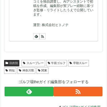
コミを独自調査し、AIアシスタントで初
稿を作成、編集部が実プレー経験に基づ
き監修・リライトしたうえで公開してい
ます。
運営: 株式会社ヒトノテ
目的別
スループレー
午前ゴルフ
早朝スルー
時短
神奈川県
関東
ゴルフ場theガイド編集部をフォローする
ゴルフ場theガイド編集部