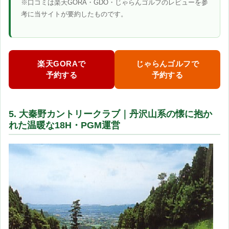
※口コミは楽天GORA・GDO・じゃらんゴルフのレビューを参
考に当サイトが要約したものです。
楽天GORAで
じゃらんゴルフで
予約する
予約する
5. 大秦野カントリークラブ｜丹沢山系の懐に抱か
れた温暖な18H・PGM運営