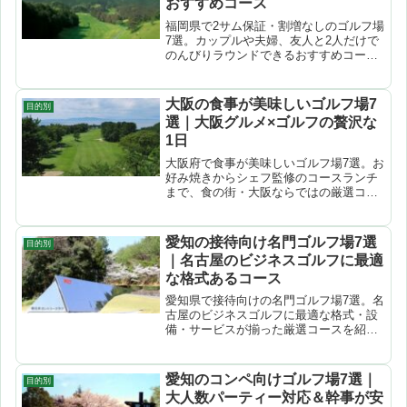
おすすめコース
福岡県で2サム保証・割増なしのゴルフ場
7選。カップルや夫婦、友人と2人だけで
のんびりラウンドできるおすすめコース
を厳選紹介。
大阪の食事が美味しいゴルフ場7
目的別
選｜大阪グルメ×ゴルフの贅沢な
1日
大阪府で食事が美味しいゴルフ場7選。お
好み焼きからシェフ監修のコースランチ
まで、食の街・大阪ならではの厳選コー
スを紹介。
愛知の接待向け名門ゴルフ場7選
目的別
｜名古屋のビジネスゴルフに最適
な格式あるコース
愛知県で接待向けの名門ゴルフ場7選。名
古屋のビジネスゴルフに最適な格式・設
備・サービスが揃った厳選コースを紹
介。
愛知のコンペ向けゴルフ場7選｜
目的別
大人数パーティー対応＆幹事が安