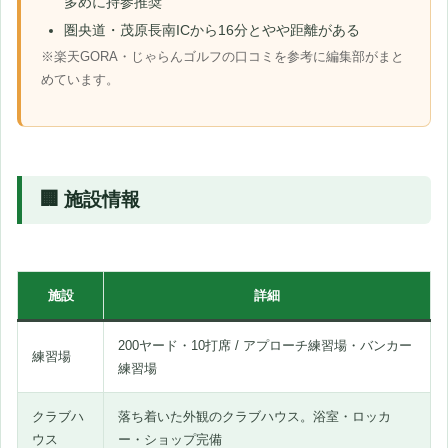
多めに持参推奨
圏央道・茂原長南ICから16分とやや距離がある
※楽天GORA・じゃらんゴルフの口コミを参考に編集部がまと
めています。
🏢 施設情報
施設
詳細
200ヤード・10打席 / アプローチ練習場・バンカー
練習場
練習場
クラブハ
落ち着いた外観のクラブハウス。浴室・ロッカ
ウス
ー・ショップ完備