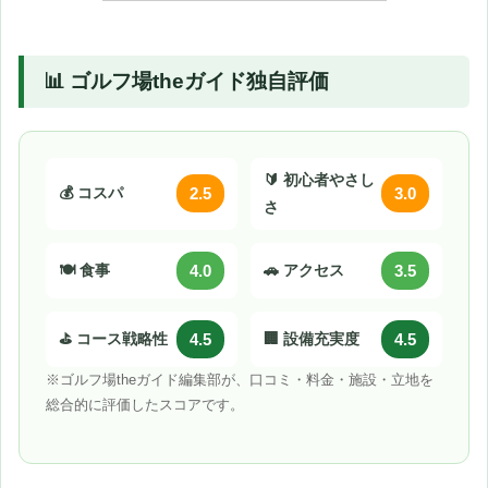
📊 ゴルフ場theガイド独自評価
🔰 初心者やさし
💰 コスパ
2.5
3.0
さ
🍽️ 食事
4.0
🚗 アクセス
3.5
⛳ コース戦略性
4.5
🏢 設備充実度
4.5
※ゴルフ場theガイド編集部が、口コミ・料金・施設・立地を
総合的に評価したスコアです。