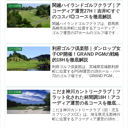
ョンを楽しめるコース。リーズナブルな
関越ハイランドゴルフクラブ｜ア
コース詳細
料金設定で口コミ評価も...
コーディア運営27H！吉井ICすぐ
のコスパ◎コースを徹底解説
関越ハイランドゴルフクラブは、群馬県
高崎市吉井町に位置するアコーディア・
ゴルフ運営の27ホールのゴルフ場です。
カエデ・ケヤキ・サザンカの3コース（各
9ホール）で構成され、総面積120万平方
メートルの広大な敷地に多彩なホールが
利府ゴルフ倶楽部｜ダンロップ女
コース詳細
展開。上信越自動...
子OP開催！GRAND PGMの戦略
的18Hを徹底解説
利府ゴルフ倶楽部は、宮城県宮城郡利府
町に位置するPGM運営の18ホール・パー
72のゴルフ場です。「GRAND PGM」ブ
ランドの格式あるコースで、ミヤギテレ
ビ杯ダンロップ女子オープンゴルフトー
ナメントの開催コースとして知られてい
こだま神川カントリークラブ｜フ
コース詳細
ます。緑豊か...
ラット化された林間調18H！アコ
ーディア運営の名コースを徹底解
説
こだま神川カントリークラブ（旧・児玉
スプリングスCC）は、埼玉県児玉郡神川
町に位置するアコーディア運営の18ホー
ル・パー72コースです。1988年開場、吉