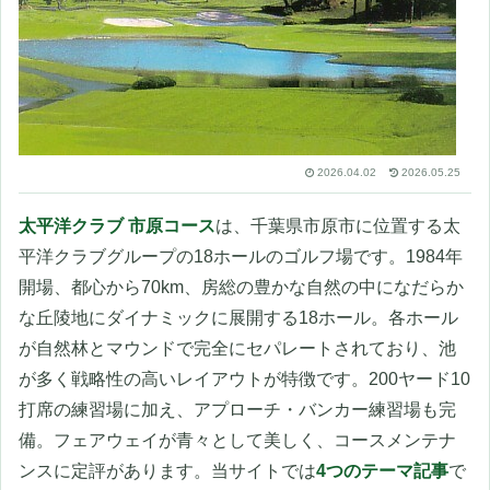
2026.04.02
2026.05.25
太平洋クラブ 市原コース
は、千葉県市原市に位置する太
平洋クラブグループの18ホールのゴルフ場です。1984年
開場、都心から70km、房総の豊かな自然の中になだらか
な丘陵地にダイナミックに展開する18ホール。各ホール
が自然林とマウンドで完全にセパレートされており、池
が多く戦略性の高いレイアウトが特徴です。200ヤード10
打席の練習場に加え、アプローチ・バンカー練習場も完
備。フェアウェイが青々として美しく、コースメンテナ
ンスに定評があります。当サイトでは
4つのテーマ記事
で