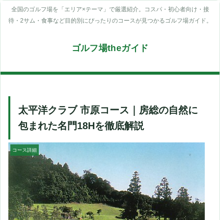
全国のゴルフ場を「エリア×テーマ」で厳選紹介。コスパ・初心者向け・接
待・2サム・食事など目的別にぴったりのコースが見つかるゴルフ場ガイド。
ゴルフ場theガイド
太平洋クラブ 市原コース｜房総の自然に
包まれた名門18Hを徹底解説
コース詳細