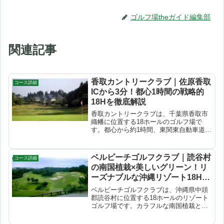
ゴルフ場theガイド編集部
関連記事
香取カントリークラブ｜佐原香取
コース詳細
ICから3分！都心1時間の戦略的
18Hを徹底解説
香取カントリークラブは、千葉県香取市
織幡に位置する18ホールのゴルフ場で
す。都心から約1時間、東関東自動車道・
佐原香取ICから3分という抜群の好立地。
個性豊かな表情と戦略性に富んだ18ホー
ルで、120ヤード・10打席の練習場やバ
ベルビーチゴルフクラブ｜読谷村
コース詳細
ンカー・アプ...
の南国植栽×美しいグリーン！リ
ーズナブルな沖縄リゾート18Hを
徹底解説
ベルビーチゴルフクラブは、沖縄県中頭
郡読谷村に位置する18ホールのリゾート
ゴルフ場です。カラフルな南国植栽と手
入れの行き届いた美しいグリーンが特徴
で、沖縄ならではの色彩豊かなロケーシ