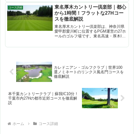
崎満雄氏設計。なだらかな丘陵地を大胆
にフラット化した開放感あふれる林間調
東名厚木カントリー倶楽部｜都心
コース詳細
コースで、6,...
から1時間！フラットな27Hコー
スを徹底解説
東名厚木カントリー倶楽部は、神奈川県
愛甲郡愛川町に位置するPGM運営の27ホ
ールのゴルフ場です。東名高速・厚木IC
から約20km、都心から約1時間というア
クセスの良さが魅力。OUT・IN・WEST
の3コース（各9H）を組み合わせて18ホ
ール...
カレドニアン・ゴルフクラブ｜世界100
選ノミネートのリンクス風名門コースを
徹底解説
本千葉カントリークラブ｜蘇我IC10分！
千葉市内27Hの都市近郊コースを徹底解
説
ホーム
コース詳細