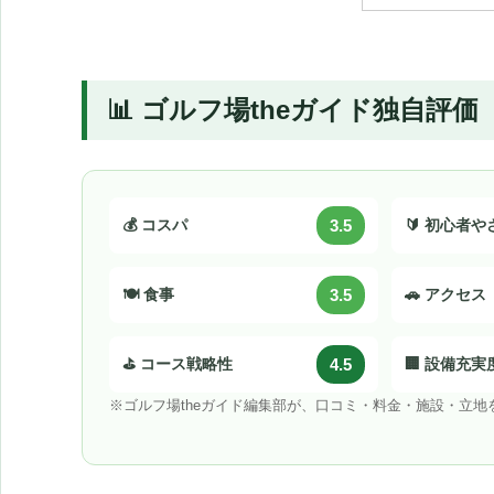
📊 ゴルフ場theガイド独自評価
💰 コスパ
3.5
🔰 初心者
🍽️ 食事
3.5
🚗 アクセス
⛳ コース戦略性
4.5
🏢 設備充実
※ゴルフ場theガイド編集部が、口コミ・料金・施設・立