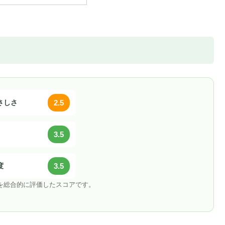
やさしさ
2.5
3.5
度
3.5
地を総合的に評価したスコアです。