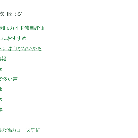
次
フ場theガイド独自評価
人におすすめ
な人には向かないかも
情報
安
ミで多い声
報
ス
事
奈川県の他のコース詳細