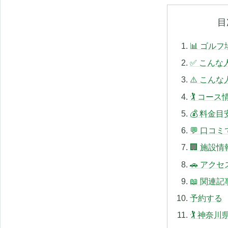
目
📊 ゴル
✅ こんな
⚠️ こん
🏌️ コース
💰 料金目
💬 口コ
🏢 施設情
🚗 アクセ
📖 関連記
予約する
🏌️ 神