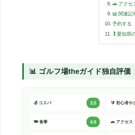
🚗 アクセ
📖 関連記
予約する
🏌️ 愛
📊 ゴルフ場theガイド独自評価
💰 コスパ
3.5
🔰 初心者
🍽️ 食事
4.0
🚗 アクセス