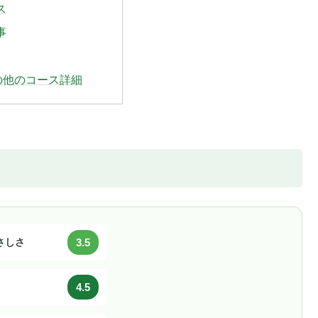
ス
事
知県の他のコース詳細
やさしさ
3.5
4.5