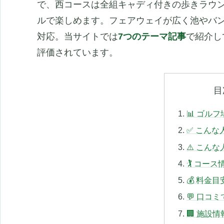
で、西コースは全組キャディ付きの歩きラウ
ルで楽しめます。フェアウェイが広く池やバ
対応。当サイトでは
7つのテーマ記事
で紹介し
評価されています。
目
📊 ゴル
✅ こんな
⚠️ こん
🏌️ コース
💰 料金目
💬 口コ
🏢 施設情